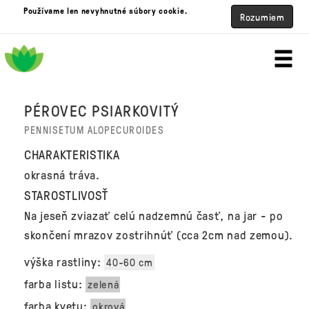
Používame len nevyhnutné súbory cookie.
Rozumiem
PÉROVEC PSIARKOVITÝ
PENNISETUM ALOPECUROIDES
CHARAKTERISTIKA
okrasná tráva.
STAROSTLIVOSŤ
Na jeseň zviazať celú nadzemnú časť, na jar - po
skončení mrazov zostrihnúť (cca 2cm nad zemou).
výška rastliny:
40-60 cm
farba listu:
zelená
farba kvetu:
okrová