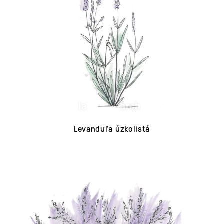
Levanduľa úzkolistá