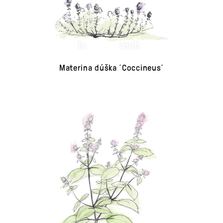
Materina dúška ´Coccineus´