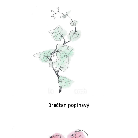
Brečtan popínavý