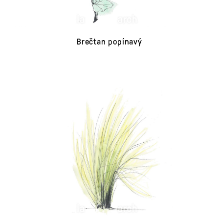
Brečtan popínavý