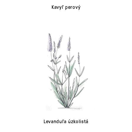
Kavyľ perový
Levanduľa úzkolistá