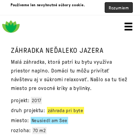
Používame len nevyhnutné súbory cookie.
Rozumiem
ZÁHRADKA NEĎALEKO JAZERA
Malá záhradka, ktorá patrí ku bytu využíva
priestor naplno. Domáci tu môžu privítať
návštevu aj v súkromi relaxovať. Našlo sa tu tiež
miesto pre ovocné kríky a bylinky.
projekt:
2017
druh projektu:
záhrada pri byte
miesto:
Neusiedl am See
rozloha:
70 m2